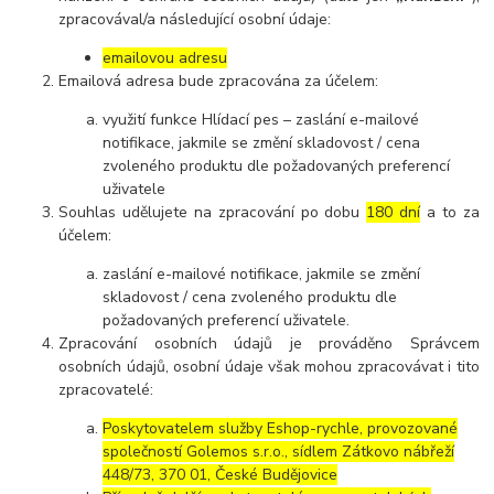
zpracovával/a následující osobní údaje:
emailovou adresu
Emailová adresa bude zpracována za účelem:
využití funkce Hlídací pes – zaslání e-mailové
notifikace, jakmile se změní skladovost / cena
zvoleného produktu dle požadovaných preferencí
uživatele
Souhlas udělujete na zpracování po dobu
180 dní
a to za
účelem:
zaslání e-mailové notifikace, jakmile se změní
skladovost / cena zvoleného produktu dle
požadovaných preferencí uživatele.
Zpracování osobních údajů je prováděno Správcem
osobních údajů, osobní údaje však mohou zpracovávat i tito
zpracovatelé:
Poskytovatelem služby Eshop-rychle, provozované
společností Golemos s.r.o., sídlem Zátkovo nábřeží
448/73, 370 01, České Budějovice