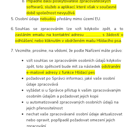
Případně další poskytovatelé zpracovatelských
softwarů, služeb a aplikací, které však v současné
době společnost nevyužívá.
Osobní údaje
nebudou
předány mimo území EU.
Souhlas se zpracováním lze vzít kdykoliv zpět, a to
zasláním emailu na kontaktní adresu ..……………. s žádostí o
odhlášení, nebo kliknutím v obdrženém mailu Hlídacího psa
.
Vezměte, prosíme, na vědomí, že podle Nařízení máte právo:
vzít souhlas se zpracováním osobních údajů kdykoliv
zpět, toto zpětvzetí bude mít za následek
odstranění
e-mailové adresy z funkce Hlídací pes
požadovat po Správci informaci, jaké vaše osobní
údaje zpracovává
vyžádat si u Správce přístup k vašim zpracovávaným
osobním údajům a požadovat jejich kopii
u automatizovaně zpracovaných osobních údajů na
jejich přenositelnost
nechat vaše zpracovávané osobní údaje aktualizovat
nebo opravit, popřípadě požadovat omezení jejich
zpracování