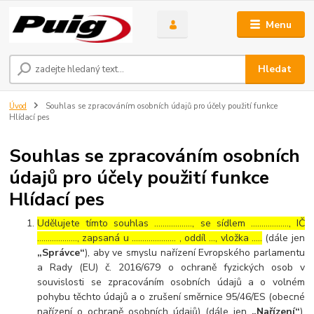
Menu
Hledat
Úvod
Souhlas se zpracováním osobních údajů pro účely použití funkce
Hlídací pes
Souhlas se zpracováním osobních
údajů pro účely použití funkce
Hlídací pes
Udělujete tímto souhlas ……………..., se sídlem ………………, IČ
………………., zapsaná u ………………… , oddíl …, vložka …..
(dále jen
„Správce“
), aby ve smyslu nařízení Evropského parlamentu
a Rady (EU) č. 2016/679 o ochraně fyzických osob v
souvislosti se zpracováním osobních údajů a o volném
pohybu těchto údajů a o zrušení směrnice 95/46/ES (obecné
nařízení o ochraně osobních údajů) (dále jen
„Nařízení“
),